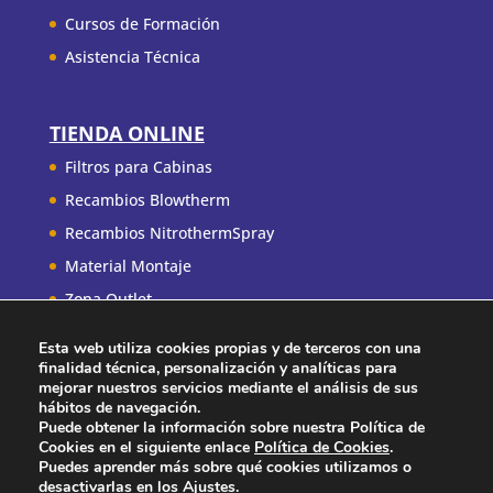
Cursos de Formación
Asistencia Técnica
TIENDA ONLINE
Filtros para Cabinas
Recambios Blowtherm
Recambios NitrothermSpray
Material Montaje
Zona Outlet
Esta web utiliza cookies propias y de terceros con una
finalidad técnica, personalización y analíticas para
mejorar nuestros servicios mediante el análisis de sus
hábitos de navegación.
Puede obtener la información sobre nuestra Política de
Condiciones de uso
Política de Privacidad
Cookies en el siguiente enlace
Política de Cookies
.
Aviso Legal
Política de cookies
Contacto
Puedes aprender más sobre qué cookies utilizamos o
desactivarlas en los
Ajustes
.