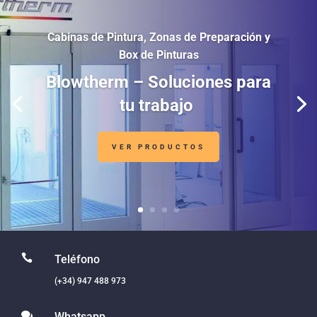
Cabinas de Pintura, Zonas de Preparación y
Box de Pinturas
Blowtherm – Soluciones para
tu trabajo
VER PRODUCTOS

Teléfono
(+34) 947 488 973

Whatsapp