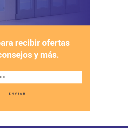
ara recibir ofertas
 consejos y más.
ENVIAR