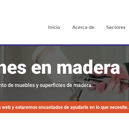
Inicio
Acerca de
Sectores
ones en madera
ento de muebles y superficies de madera.
a web y estaremos encantados de ayudarle en lo que necesite.