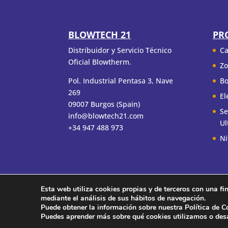
BLOWTECH 21
PR
Distribuidor y Servicio Técnico
Ca
Oficial Blowtherm.
Zo
Pol. Industrial Pentasa 3, Nave
Bo
269
El
09007 Burgos (Spain)
Se
info@blowtech21.com
Ul
+34 947 488 973
Ni
Esta web utiliza cookies propias y de terceros con una fin
Condiciones de uso
Política de Privacidad
mediante el análisis de sus hábitos de navegación.
Puede obtener la información sobre nuestra Política de C
Puedes aprender más sobre qué cookies utilizamos o desa
Copyright ©2020 Blowtech 21 | Design by CaP