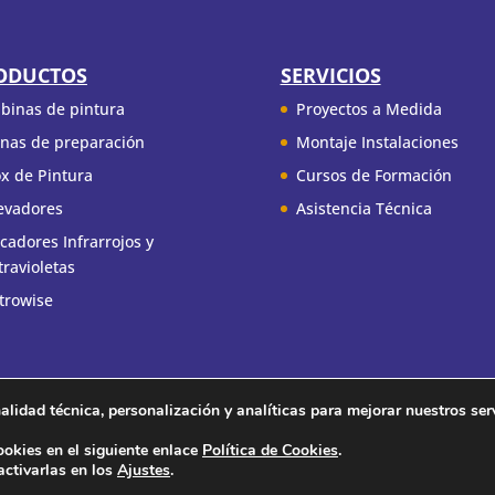
ODUCTOS
SERVICIOS
binas de pintura
Proyectos a Medida
nas de preparación
Montaje Instalaciones
x de Pintura
Cursos de Formación
evadores
Asistencia Técnica
cadores Infrarrojos y
travioletas
trowise
alidad técnica, personalización y analíticas para mejorar nuestros ser
Aviso Legal
Política de cookies
Contacto
ookies en el siguiente enlace
Política de Cookies
.
ctivarlas en los
Ajustes
.
eCa