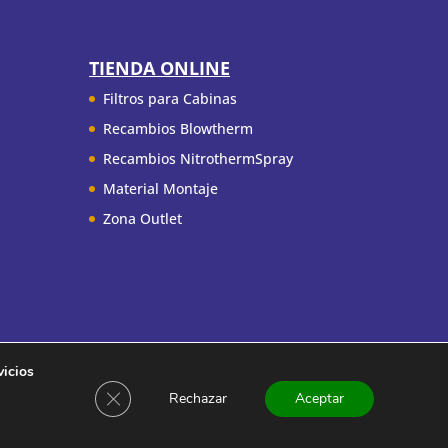
TIENDA ONLINE
Filtros para Cabinas
Recambios Blowtherm
Recambios NitrothermSpray
Material Montaje
Zona Outlet
vicios
Cerrar el banner de cookies RGPD
Rechazar
Aceptar