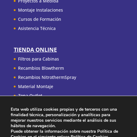
Proyectos a Medida
Montaje Instalaciones
Cursos de Formación
Asistencia Técnica
TIENDA ONLINE
Filtros para Cabinas
Recambios Blowtherm
Recambios NitrothermSpray
Material Montaje
Zona Outlet
Esta web utiliza cookies propias y de terceros con una
finalidad técnica, personalización y analíticas para
mejorar nuestros servicios mediante el análisis de sus
hábitos de navegación.
Puede obtener la información sobre nuestra Política de
Condiciones de uso
Política de Privacidad
Cookies en el siguiente enlace
Política de Cookies
.